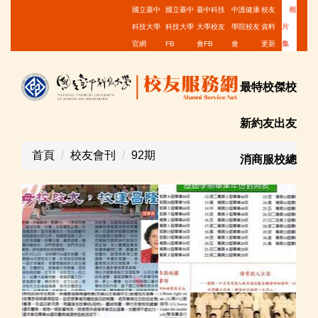
跳
國立臺中
國立臺中
臺中科技
中護健康
校友
相
到
科技大學
科技大學
大學校友
學院校友
資料
片
主
官網
FB
會FB
會
更新
集
要
內
最
特
校
傑
校
容
區
新
約
友
出
友
首頁
校友會刊
92期
消
商
服
校
總
息
店
務
友
會