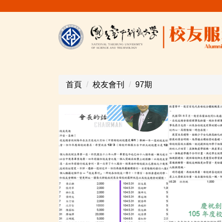
跳
到
主
要
內
容
區
首頁
校友會刊
97期