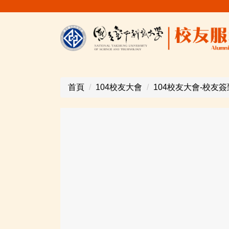
跳
到
主
要
內
容
區
首頁
104校友大會
104校友大會-校友簽